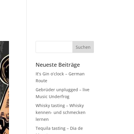
der Kraus
Bistro
Catering
Foodtruck
Neueste Beiträge
It’s Gin o’clock – German
Route
Gebrüder unplugged – live
Music Underfrog
Whisky tasting – Whisky
kennen- und schmecken
lernen
Tequila tasting – Dia de