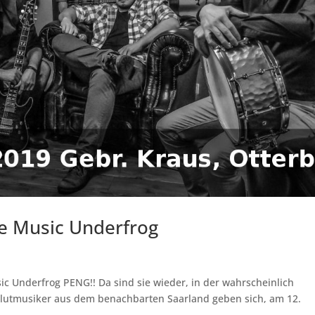
ve Music Underfrog
c Underfrog PENG!! Da sind sie wieder, in der wahrscheinlich
lblutmusiker aus dem benachbarten Saarland geben sich, am 12.
..