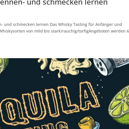
 kennen- und schmecken lernen
n- und schmecken lernen Das Whisky Tasting für Anfänger und
 Whiskysorten von mild bis stark/rauchig/torfigAngeboten werden 
.